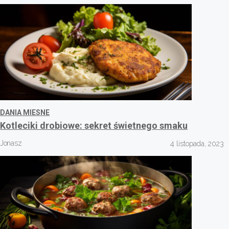
DANIA MIESNE
Kotleciki drobiowe: sekret świetnego smaku
Jonasz
4 listopada, 2023