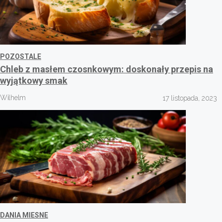
POZOSTALE
Chleb z masłem czosnkowym: doskonały przepis na
wyjątkowy smak
Wilhelm
17 listopada, 2023
DANIA MIESNE