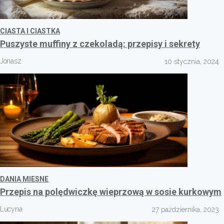
CIASTA I CIASTKA
Puszyste muffiny z czekoladą: przepisy i sekrety
Jonasz
10 stycznia, 2024
DANIA MIESNE
Przepis na polędwiczkę wieprzową w sosie kurkowym
Lucyna
27 października, 2023