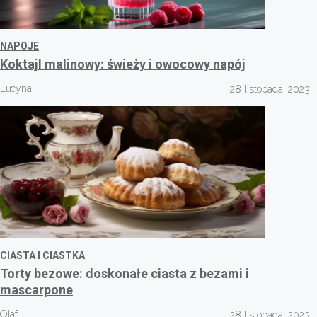
NAPOJE
Koktajl malinowy: świeży i owocowy napój
Lucyna
28 listopada, 2023
CIASTA I CIASTKA
Torty bezowe: doskonałe ciasta z bezami i
mascarpone
Olaf
28 listopada, 2023