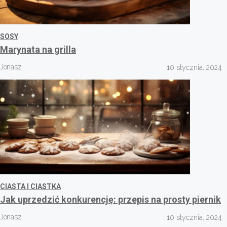
SOSY
Marynata na grilla
Jonasz
10 stycznia, 2024
CIASTA I CIASTKA
Jak uprzedzić konkurencję: przepis na prosty piernik
Jonasz
10 stycznia, 2024