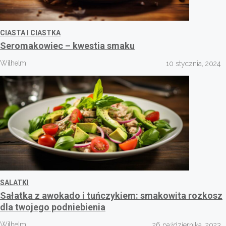
CIASTA I CIASTKA
Seromakowiec – kwestia smaku
Wilhelm
10 stycznia, 2024
SALATKI
Sałatka z awokado i tuńczykiem: smakowita rozkosz
dla twojego podniebienia
Wilhelm
26 października, 2023