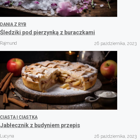
DANIA Z RYB
Śledziki pod pierzynką z buraczkami
Rajmund
26 października, 2023
CIASTA I CIASTKA
Jabłecznik z budyniem przepis
Lucyna
26 października, 2023