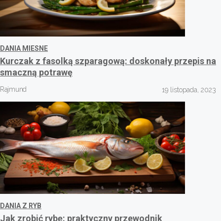
DANIA MIESNE
Kurczak z fasolką szparagową: doskonały przepis na
smaczną potrawę
Rajmund
19 listopada, 2023
DANIA Z RYB
Jak zrobić rybę: praktyczny przewodnik