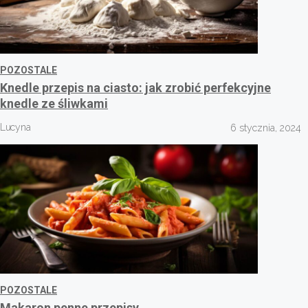
POZOSTALE
Knedle przepis na ciasto: jak zrobić perfekcyjne
knedle ze śliwkami
Lucyna
6 stycznia, 2024
POZOSTALE
Makaron penne przepisy