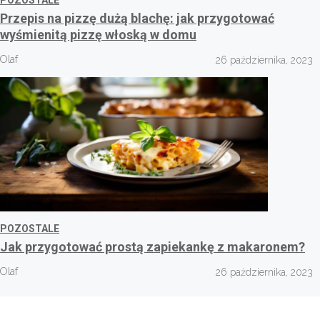
POZOSTALE
Przepis na pizzę dużą blachę: jak przygotować
wyśmienitą pizzę włoską w domu
Olaf
26 października, 2023
POZOSTALE
Jak przygotować prostą zapiekankę z makaronem?
Olaf
26 października, 2023