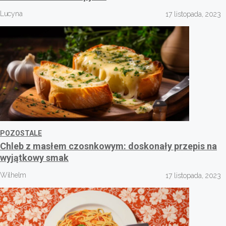
Lucyna
17 listopada, 2023
POZOSTALE
Chleb z masłem czosnkowym: doskonały przepis na
wyjątkowy smak
Wilhelm
17 listopada, 2023