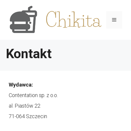
Przejdź
do
Menu
treści
Kontakt
Wydawca:
Contentation sp. z o.o.
al. Piastów 22
71-064 Szczecin