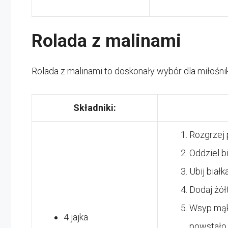
Rolada z malinami
Rolada z malinami to doskonały wybór dla miłośni
Składniki:
Rozgrzej 
Oddziel bi
Ubij biał
Dodaj żółt
Wsyp mąkę
4 jajka
powstało 