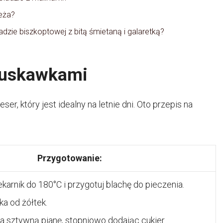
eża?
dzie biszkoptowej z bitą śmietaną i galaretką?
truskawkami
r, który jest idealny na letnie dni. Oto przepis na
Przygotowanie:
ekarnik do 180°C i przygotuj blachę do pieczenia.
ka od żółtek.
 na sztywną pianę, stopniowo dodając cukier.