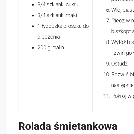
3/4 szklanki cukru
Wlej ciast
3/4 szklanki mąki
Piecz w r
1 łyżeczka proszku do
biszkopt s
pieczenia
Wyłóż bis
200 g malin
i zwiń go 
Ostudź.
Rozwiń bi
następnie
Pokrój w 
Rolada śmietankowa