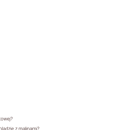
towej?
ladzie z malinami?