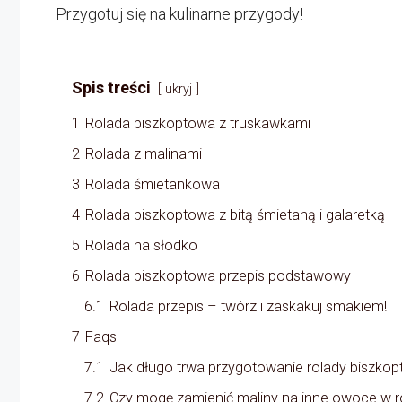
Przygotuj się na kulinarne przygody!
Spis treści
ukryj
1
Rolada biszkoptowa z truskawkami
2
Rolada z malinami
3
Rolada śmietankowa
4
Rolada biszkoptowa z bitą śmietaną i galaretką
5
Rolada na słodko
6
Rolada biszkoptowa przepis podstawowy
6.1
Rolada przepis – twórz i zaskakuj smakiem!
7
Faqs
7.1
Jak długo trwa przygotowanie rolady biszkop
7.2
Czy mogę zamienić maliny na inne owoce w ro