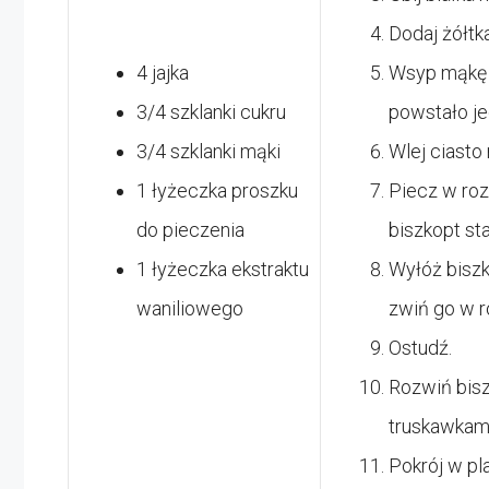
Dodaj żółtka
4 jajka
Wsyp mąkę i
3/4 szklanki cukru
powstało jed
3/4 szklanki mąki
Wlej ciasto 
1 łyżeczka proszku
Piecz w roz
do pieczenia
biszkopt sta
1 łyżeczka ekstraktu
Wyłóż biszk
waniliowego
zwiń go w r
Ostudź.
Rozwiń bisz
truskawkami
Pokrój w pla