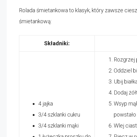
Rolada śmietankowa to klasyk, który zawsze ciesz
śmietankową:
Składniki:
Rozgrzej 
Oddziel bi
Ubij biał
Dodaj żółt
4 jajka
Wsyp mąkę
3/4 szklanki cukru
powstało 
3/4 szklanki mąki
Wlej ciast
1 łyżeczka proszku do
Piecz w r