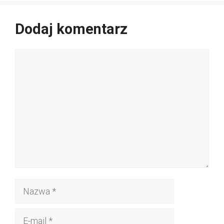
Dodaj komentarz
Komentarz
Nazwa
E-