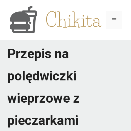
Przejdź
do
Menu
treści
Przepis na
polędwiczki
wieprzowe z
pieczarkami