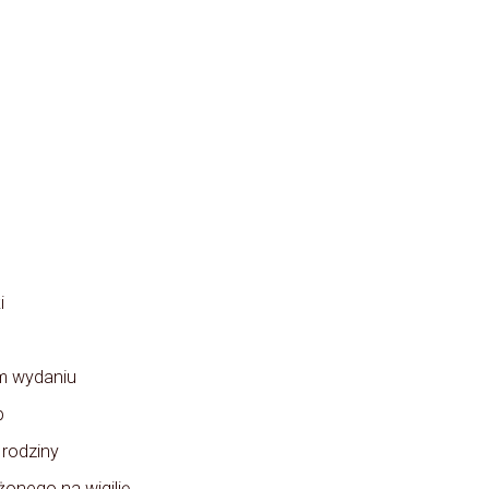
i
ym wydaniu
b
 rodziny
żonego na wigilię