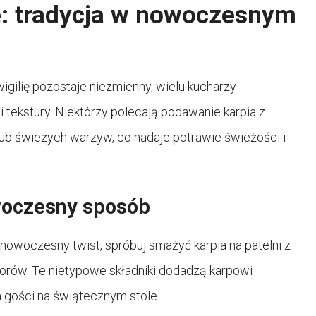
ę: tradycja w nowoczesnym
igilię pozostaje niezmienny, wielu kucharzy
tekstury. Niektórzy polecają podawanie karpia z
lub świeżych warzyw, co nadaje potrawie świeżości i
woczesny sposób
j nowoczesny twist, spróbuj smażyć karpia na patelni z
rów. Te nietypowe składniki dodadzą karpowi
 gości na świątecznym stole.