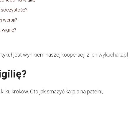
o soczystość?
j wersji?
wigilię?
rtykuł jest wynikiem naszej kooperacji z
leniwykucharz.pl
gilię?
ilku kroków. Oto jak smażyć karpia na patelni,