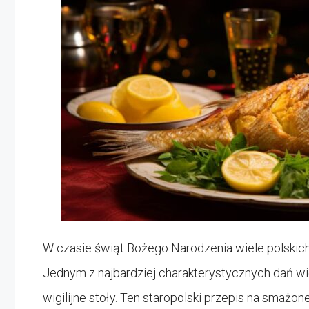
W czasie świąt Bożego Narodzenia wiele polskich 
Jednym z najbardziej charakterystycznych dań wig
wigilijne stoły. Ten staropolski przepis na smażon