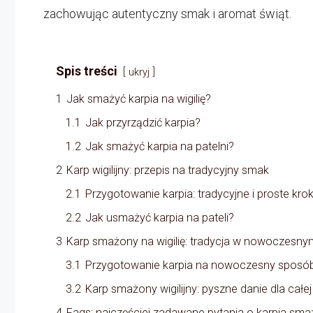
zachowując autentyczny smak i aromat świąt.
Spis treści
ukryj
1
Jak smażyć karpia na wigilię?
1.1
Jak przyrządzić karpia?
1.2
Jak smażyć karpia na patelni?
2
Karp wigilijny: przepis na tradycyjny smak
2.1
Przygotowanie karpia: tradycyjne i proste krok
2.2
Jak usmażyć karpia na pateli?
3
Karp smażony na wigilię: tradycja w nowoczesn
3.1
Przygotowanie karpia na nowoczesny sposó
3.2
Karp smażony wigilijny: pyszne danie dla całej
4
Faqs: najczęściej zadawane pytania o karpia sma