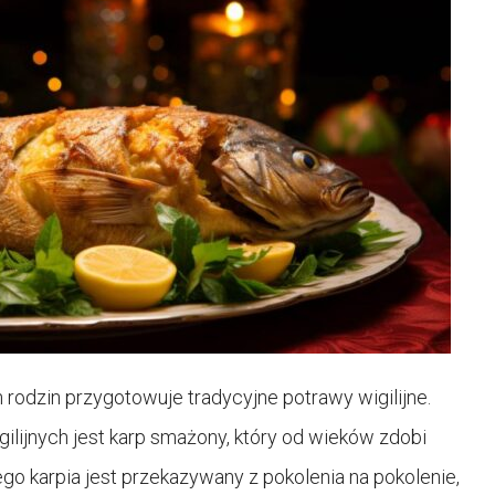
rodzin przygotowuje tradycyjne potrawy wigilijne.
ilijnych jest karp smażony, który od wieków zdobi
ego karpia jest przekazywany z pokolenia na pokolenie,