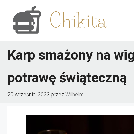
Przejdź
do
treści
Karp smażony na wigi
potrawę świąteczną
29 września, 2023
przez
Wilhelm