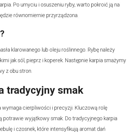
pia. Po umyciu i osuszeniu ryby, warto pokroić ją na
 będzie równomiernie przyrządzona.
i?
masła klarowanego lub oleju roślinnego. Rybę należy
mi jak sól, pieprz i koperek. Następnie karpia smażymy
wy z obu stron.
na tradycyjny smak
ra wymaga cierpliwości i precyzji. Kluczową rolę
ą potrawie wyjątkowy smak. Do tradycyjnego karpia
bulę i czosnek, które intensyfikują aromat dań