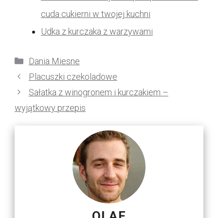
cuda cukierni w twojej kuchni
Udka z kurczaka z warzywami
Kategorie
Dania Miesne
Placuszki czekoladowe
Sałatka z winogronem i kurczakiem –
wyjątkowy przepis
OLAF