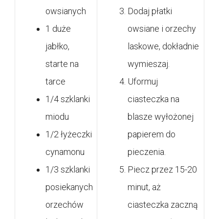
owsianych
Dodaj płatki
1 duże
owsiane i orzechy
jabłko,
laskowe, dokładnie
starte na
wymieszaj.
tarce
Uformuj
1/4 szklanki
ciasteczka na
miodu
blasze wyłożonej
1/2 łyżeczki
papierem do
cynamonu
pieczenia.
1/3 szklanki
Piecz przez 15-20
posiekanych
minut, aż
orzechów
ciasteczka zaczną