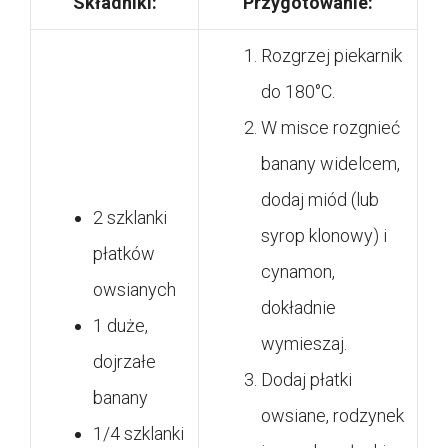
Składniki:
Przygotowanie:
Rozgrzej piekarnik
do 180°C.
W misce rozgnieć
banany widelcem,
dodaj miód (lub
2 szklanki
syrop klonowy) i
płatków
cynamon,
owsianych
dokładnie
1 duże,
wymieszaj.
dojrzałe
Dodaj płatki
banany
owsiane, rodzynek
1/4 szklanki