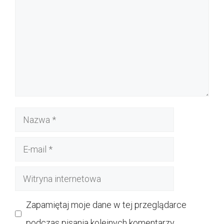
Nazwa
E-
mail
Witryna
internetowa
Zapamiętaj moje dane w tej przeglądarce
podczas pisania kolejnych komentarzy.