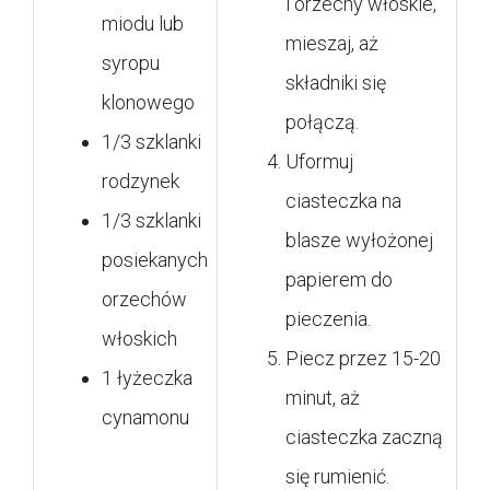
i orzechy włoskie,
miodu lub
mieszaj, aż
syropu
składniki się
klonowego
połączą.
1/3 szklanki
Uformuj
rodzynek
ciasteczka na
1/3 szklanki
blasze wyłożonej
posiekanych
papierem do
orzechów
pieczenia.
włoskich
Piecz przez 15-20
1 łyżeczka
minut, aż
cynamonu
ciasteczka zaczną
się rumienić.