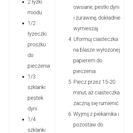
2 łyżki
owsiane, pestki dyni
miodu
i żurawinę, dokładnie
1/2
wymieszaj.
łyżeczki
Uformuj ciasteczka
proszku
na blasze wyłożonej
do
papierem do
pieczenia
pieczenia.
1/3
Piecz przez 15-20
szklanki
minut, aż ciasteczka
pestek
zaczną się rumienić.
dyni
Wyjmij z piekarnika i
1/4
pozostaw do
szklanki