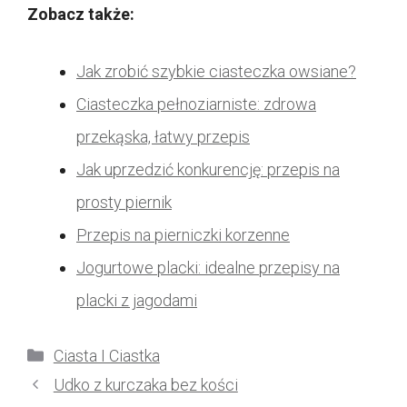
Zobacz także:
Jak zrobić szybkie ciasteczka owsiane?
Ciasteczka pełnoziarniste: zdrowa
przekąska, łatwy przepis
Jak uprzedzić konkurencję: przepis na
prosty piernik
Przepis na pierniczki korzenne
Jogurtowe placki: idealne przepisy na
placki z jagodami
Kategorie
Ciasta I Ciastka
Udko z kurczaka bez kości