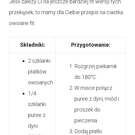
Jeśli zależy Ci na jeszcze bardziej fit wersji tych
przekąsek, to mamy dla Ciebie przepis na ciastka
owsiane fit:
Składniki:
Przygotowanie:
2 szklanki
Rozgrzej piekarnik
płatków
do 180°C.
owsianych
W misce połącz
1/4
puree z dyni, miód i
szklanki
proszek do
puree z
pieczenia.
dyni
Dodaj płatki