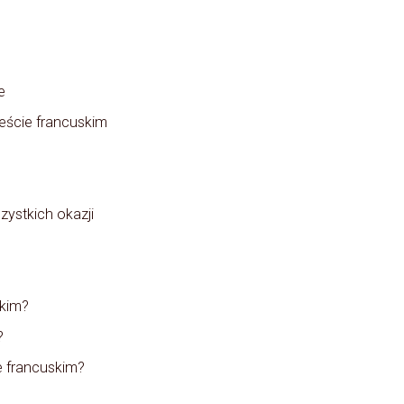
e
eście francuskim
zystkich okazji
skim?
?
ie francuskim?