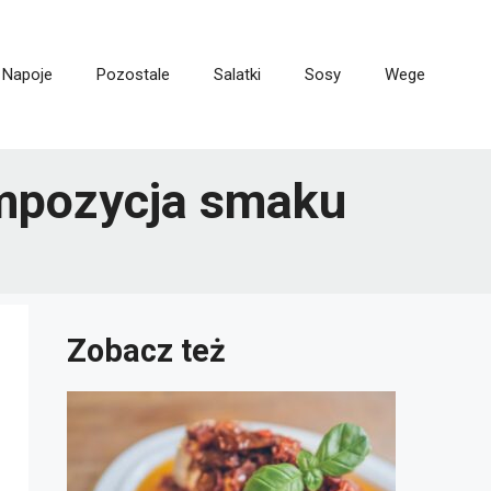
Napoje
Pozostale
Salatki
Sosy
Wege
ompozycja smaku
Zobacz też