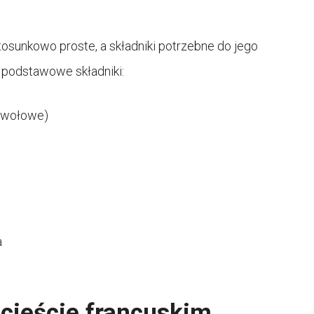
osunkowo proste, a składniki potrzebne do jego
 podstawowe składniki:
b wołowe)
a
cieście francuskim