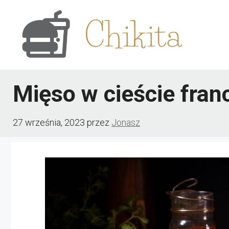
Przejdź
do
treści
Mięso w cieście fra
27 września, 2023
przez
Jonasz