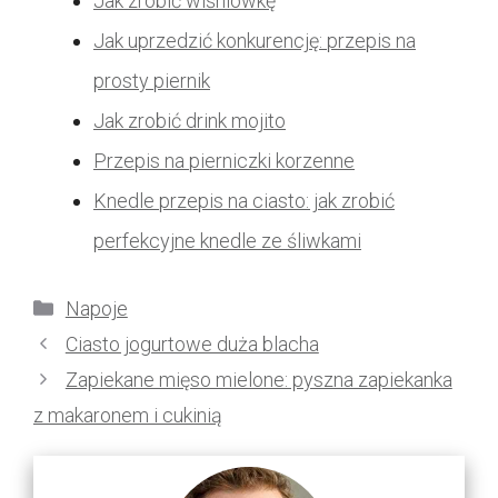
Jak zrobić wiśniówkę
Jak uprzedzić konkurencję: przepis na
prosty piernik
Jak zrobić drink mojito
Przepis na pierniczki korzenne
Knedle przepis na ciasto: jak zrobić
perfekcyjne knedle ze śliwkami
Kategorie
Napoje
Ciasto jogurtowe duża blacha
Zapiekane mięso mielone: pyszna zapiekanka
z makaronem i cukinią