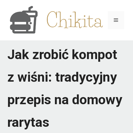
Przejdź
do
Menu
treści
Jak zrobić kompot
z wiśni: tradycyjny
przepis na domowy
rarytas